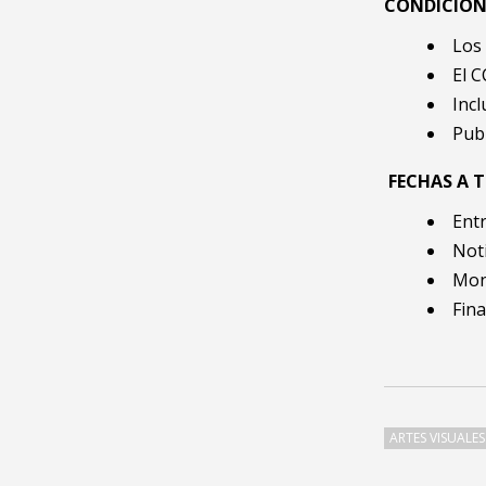
CONDICION
Los 
El C
Incl
Publ
FECHAS A 
Entr
Noti
Mont
Fina
ARTES VISUALES