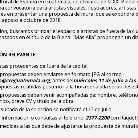
ltural de España en Guatemala, en el marco de la XXI Bienal 
na convocatoria para artistas visuales, ilustradores, artista
erés en presentar una propuesta de mural que se expondrá 
 agosto a octubre de 2018.
ión, buscamos brindar el espacio a artistas de fuera de la ci
 basados en el título de la Bienal “Más Allá” propongan un d
ÓN RELEVANTE
stas procedentes de fuera de la capital.
 propuestas deben enviarse en formato JPG al correo:
n@cceguatemala.org
, antes del
miércoles 11 de julio a las
puestas recibidas posterior a la hora señalada serán deses
 propuestas deben venir acompañadas de: nombre, teléfono
nico, breve CV y título de la obra.
esultado de la selección se notificará el 13 de julio.
información o consultas al teléfono:
2377-2200
con Raquel J
medidas a las que debe de ajustarse la propuesta de mural 