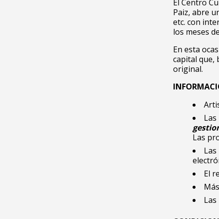
El Centro Cu
Paiz, abre u
etc. con int
los meses de
En esta ocas
capital que,
original.
INFORMACI
Arti
Las
gestio
Las pro
Las
electró
El r
Más 
Las 