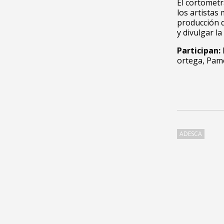
El cortometr
los artistas
producción q
y divulgar l
Participan:
ortega, Pame
ADESCA