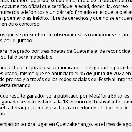
atos: nombre, apellido, seudónimo, título de la obra, copia d
 documento oficial que certifique la edad, domicilio, correo
 números telefónicos y un párrafo firmado en el que la o el 
el poemario es inédito, libre de derechos y que no se encuen
 en otro concurso.
os que se presenten sin observar estas condiciones serán
s por el jurado.
tará integrado por tres poetas de Guatemala, de reconocida
 su fallo será inapelable.
ido el fallo, el jurado se comunicará con el ganador para dar
esultado, mismo que se anunciará el
15 de junio de 2022
en
de prensa y a través de las redes sociales del Festival Intern
uetzaltenango.
 que resulte ganador será publicado por Metáfora Editores
 ganadora será invitado a la 18 edición del Festival Internac
uetzaltenango, también se hará acreedor de un diploma de
nto.
remiación tendrá lugar en Quetzaltenango, en el mes de ago