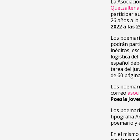
La Asociació
Quetzalten
participar a
26 años a la
2022 a las 2
Los poemari
podrán parti
inéditos, es
logística de
español debe
tarea del ju
de 60 págin
Los poemario
correo
asoc
Poesía Jove
Los poemari
tipografía A
poemario y e
En el mismo