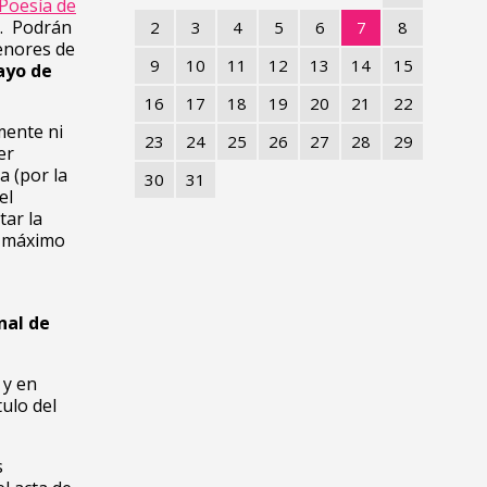
 Poesía de
n. Podrán
2
3
4
5
6
7
8
enores de
9
10
11
12
13
14
15
ayo de
16
17
18
19
20
21
22
mente ni
23
24
25
26
27
28
29
er
a (por la
30
31
el
tar la
y máximo
nal de
 y en
tulo del
s