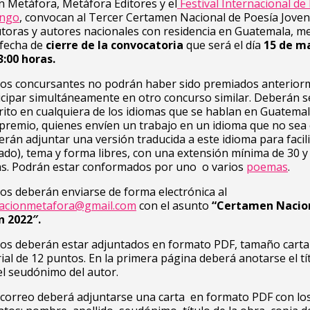
n Metáfora, Metáfora Editores y el
Festival Internacional de
ango
, convocan al Tercer Certamen Nacional de Poesía Jove
utoras y autores nacionales con residencia en Guatemala, m
 fecha de
cierre de la convocatoria
que será el día
15 de m
3:00 horas.
os concursantes no podrán haber sido premiados anterior
cipar simultáneamente en otro concurso similar. Deberán s
crito en cualquiera de los idiomas que se hablan en Guatemal
l premio, quienes envíen un trabajo en un idioma que no sea 
rán adjuntar una versión traducida a este idioma para facili
rado), tema y forma libres, con una extensión mínima de 30 
as. Podrán estar conformados por uno o varios
poemas
.
s deberán enviarse de forma electrónica al
iacionmetafora@gmail.com
con el asunto
“Certamen Nacio
n 2022″.
os deberán estar adjuntados en formato PDF, tamaño carta
rial de 12 puntos. En la primera página deberá anotarse el tí
l seudónimo del autor.
 correo deberá adjuntarse una carta en formato PDF con lo