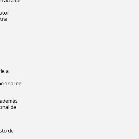
el acta de
autor
tra
le a
acional de
, además
ional de
sto de