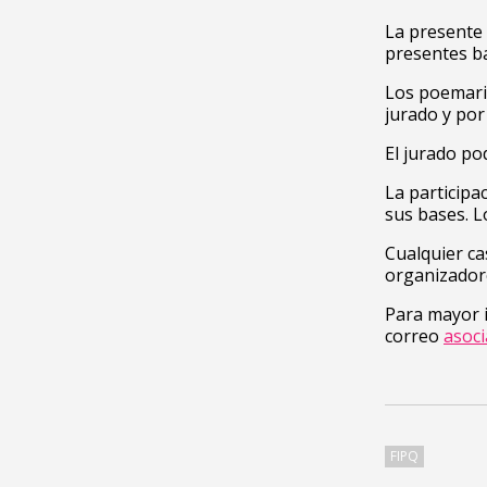
La presente 
presentes ba
Los poemario
jurado y por
El jurado po
La participa
sus bases. L
Cualquier ca
organizador
Para mayor i
correo
asoc
FIPQ