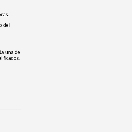
ras.
o del
ada una de
ificados.