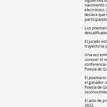
siguientes d
nacimiento o
electrónico,
declara que 
participando
Los poemari
descalificado
El jurado es
trayectoria y
Una vez emit
conocer el r
conferencia 
Poesía de Q
El poemario
el ganador o
Poesía de Q
reconocimie
El acto de p
2022.