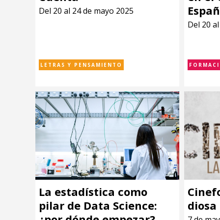
Espa
Del 20 al 24 de mayo 2025
Del 20 a
LETRAS Y PENSAMIENTO
FORMAC
La estadística como
Cinefo
pilar de Data Science:
diosa 
¿por dónde empezar?
7 de may