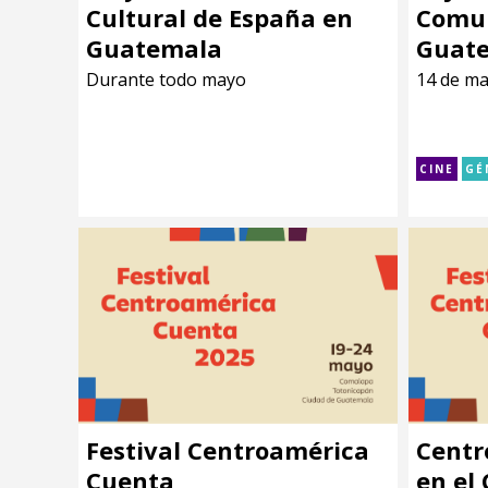
Cultural de España en
Comu
Guatemala
Guat
Durante todo mayo
14 de ma
CINE
GÉ
Festival Centroamérica
Centr
Cuenta
en el