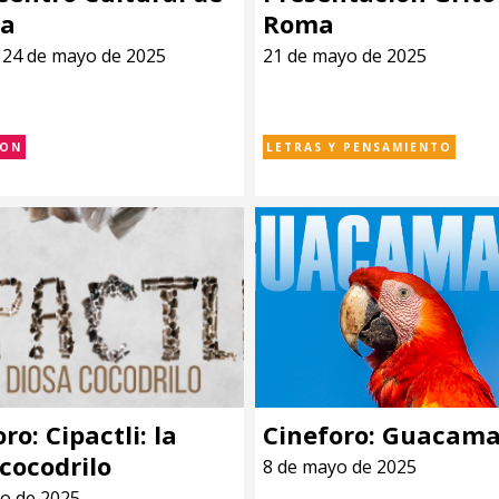
ña
Roma
l 24 de mayo de 2025
21 de mayo de 2025
ION
LETRAS Y PENSAMIENTO
ro: Cipactli: la
Cineforo: Guacam
cocodrilo
8 de mayo de 2025
o de 2025