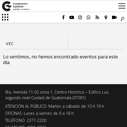
Lo sentimos, no hemos encontrado eventos para este
día.
6ta. Avenida 11-02 zona 1, Centro Histórico – Edifico Lux,
segundo nivel Ciudad de Guatemala (01001)
ATENCIÓN AL PÚBLICO: Martes a sábado de 10 A 19 h
OFICINAS: Lunes a viernes de 9 a 18 h
TELÉFONO: 2377-2200