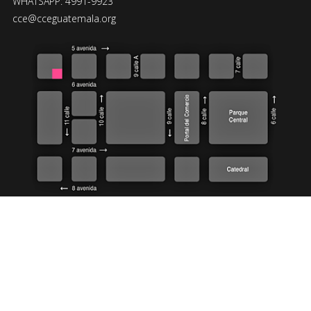
WHATSAPP: 4991-9923
cce@cceguatemala.org