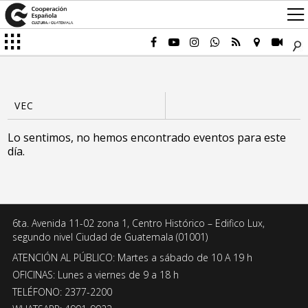
Lo sentimos, no hemos encontrado eventos para este
día.
6ta. Avenida 11-02 zona 1, Centro Histórico – Edifico Lux,
segundo nivel Ciudad de Guatemala (01001)
ATENCIÓN AL PÚBLICO: Martes a sábado de 10 A 19 h
OFICINAS: Lunes a viernes de 9 a 18 h
TELÉFONO: 2377-2200