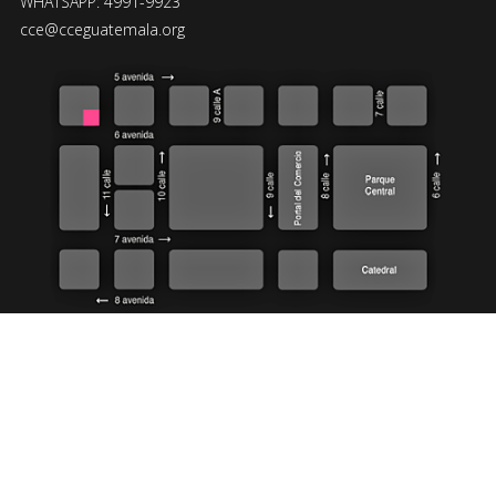
WHATSAPP: 4991-9923
cce@cceguatemala.org