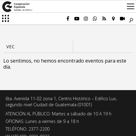
Lo sentimos, no hemos encontrado eventos para este
día.
6ta. Avenida 11-02 zona 1, Centro Histórico – Edifico Lux,
segundo nivel Ciudad de Guatemala (01001)
ATENCIÓN AL PÚBLICO: Martes a sábado de 10 A 19 h
OFICINAS: Lunes a viernes de 9 a 18 h
TELÉFONO: 2377-2200