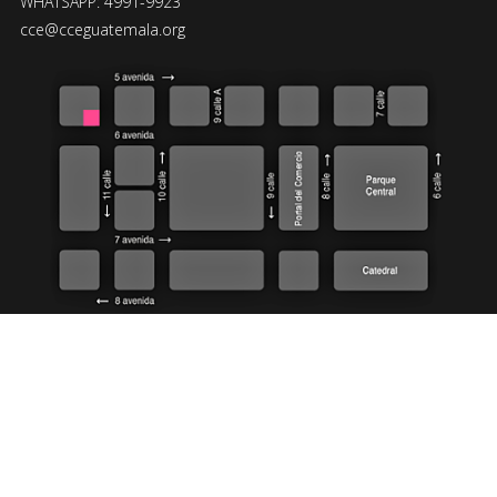
WHATSAPP: 4991-9923
cce@cceguatemala.org