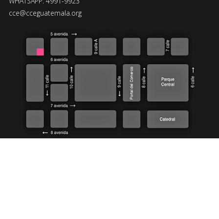
WHATSAPP: 4991-9923
cce@cceguatemala.org