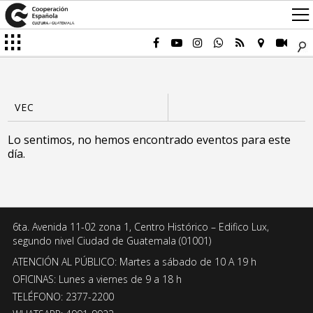
Lo sentimos, no hemos encontrado eventos para este
día.
6ta. Avenida 11-02 zona 1, Centro Histórico – Edifico Lux,
segundo nivel Ciudad de Guatemala (01001)
ATENCIÓN AL PÚBLICO: Martes a sábado de 10 A 19 h
OFICINAS: Lunes a viernes de 9 a 18 h
TELÉFONO: 2377-2200