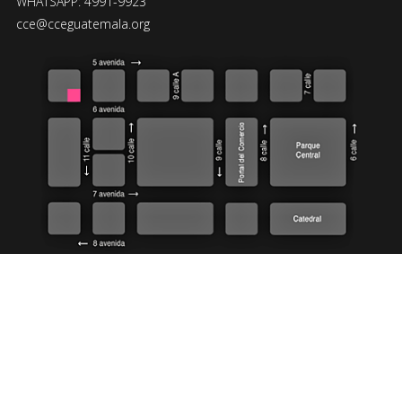
WHATSAPP: 4991-9923
cce@cceguatemala.org