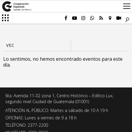
Lo sentimos, no hemos encontrado eventos para este
día.
6ta. Avenida 11-02 zona 1, Centro Histórico – Edifico Lux,
segundo nivel Ciudad de Guatemala (01001)
ATENCIÓN AL PÚBLICO: Martes a sábado de 10 A 19 h
OFICINAS: Lunes a viernes de 9 a 18 h
TELÉFONO: 2377-2200