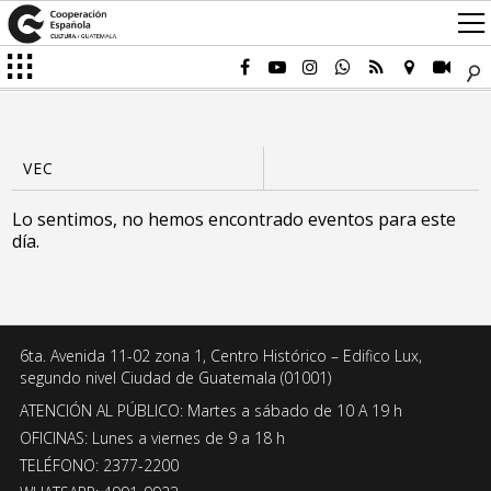
Lo sentimos, no hemos encontrado eventos para este
día.
6ta. Avenida 11-02 zona 1, Centro Histórico – Edifico Lux,
segundo nivel Ciudad de Guatemala (01001)
ATENCIÓN AL PÚBLICO: Martes a sábado de 10 A 19 h
OFICINAS: Lunes a viernes de 9 a 18 h
TELÉFONO: 2377-2200