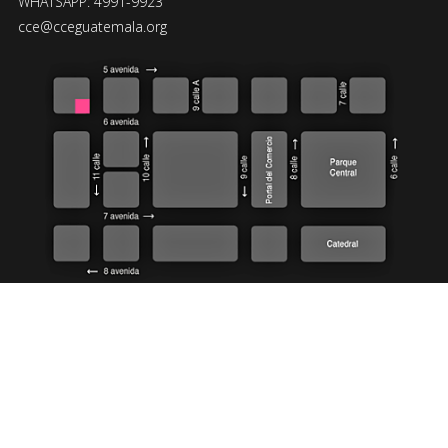
WHATSAPP: 4991-9923
cce@cceguatemala.org