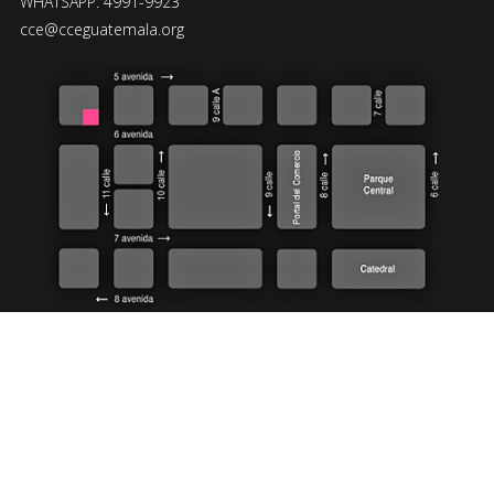
WHATSAPP: 4991-9923
cce@cceguatemala.org