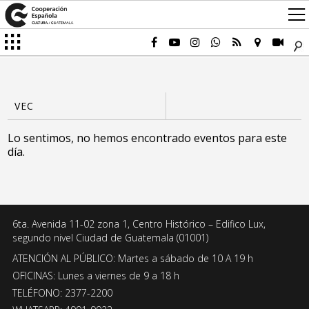
Lo sentimos, no hemos encontrado eventos para este
día.
6ta. Avenida 11-02 zona 1, Centro Histórico – Edifico Lux,
segundo nivel Ciudad de Guatemala (01001)
ATENCIÓN AL PÚBLICO: Martes a sábado de 10 A 19 h
OFICINAS: Lunes a viernes de 9 a 18 h
TELÉFONO: 2377-2200