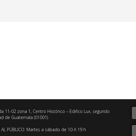
da 11-02 zona 1, Centro Histórico – Edifico Lux, segundo
dad de Guatemala (01001)
AL PÚBLICO: Martes a sábado de 10 A 19 h