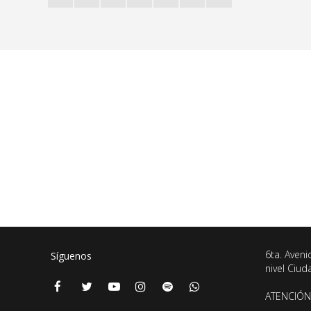
6ta. Aveni
Síguenos
nivel Ciu
ATENCIÓN 