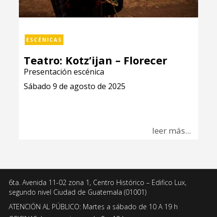
ESCÉNICAS
Teatro: Kotz’ijan – Florecer
Presentación escénica
Sábado 9 de agosto de 2025
leer más...
6ta. Avenida 11-02 zona 1, Centro Histórico – Edifico Lux,
segundo nivel Ciudad de Guatemala (01001)
ATENCIÓN AL PÚBLICO: Martes a sábado de 10 A 19 h