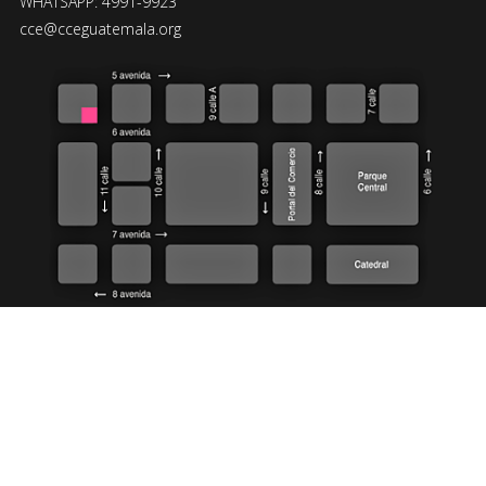
WHATSAPP: 4991-9923
cce@cceguatemala.org