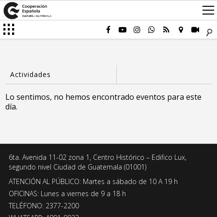
Lo sentimos, no hemos encontrado eventos para este
día.
6ta. Avenida 11-02 zona 1, Centro Histórico – Edifico Lux,
segundo nivel Ciudad de Guatemala (01001)
ATENCIÓN AL PÚBLICO: Martes a sábado de 10 A 19 h
OFICINAS: Lunes a viernes de 9 a 18 h
TELÉFONO: 2377-2200