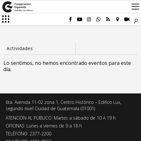
Lo sentimos, no hemos encontrado eventos para este
día.
6ta. Avenida 11-02 zona 1, Centro Histórico – Edifico Lux,
segundo nivel Ciudad de Guatemala (01001)
ATENCIÓN AL PÚBLICO: Martes a sábado de 10 A 19 h
OFICINAS: Lunes a viernes de 9 a 18 h
TELÉFONO: 2377-2200