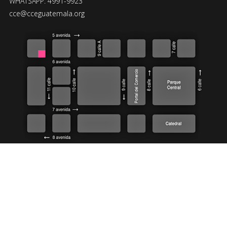
WHATSAPP: 4991-9923
cce@cceguatemala.org