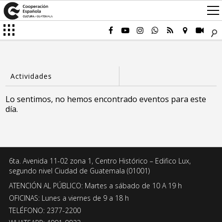
Lo sentimos, no hemos encontrado eventos para este
día.
6ta. Avenida 11-02 zona 1, Centro Histórico – Edifico Lux,
segundo nivel Ciudad de Guatemala (01001)
ATENCIÓN AL PÚBLICO: Martes a sábado de 10 A 19 h
OFICINAS: Lunes a viernes de 9 a 18 h
TELÉFONO: 2377-2200