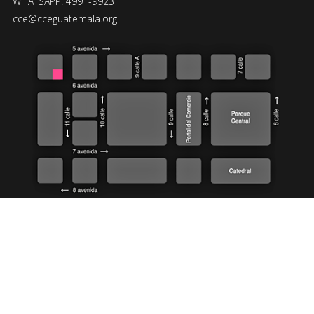
WHATSAPP: 4991-9923
cce@cceguatemala.org