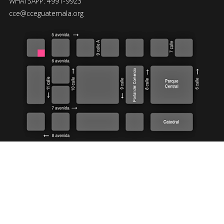
WHATSAPP: 4991-9923
cce@cceguatemala.org