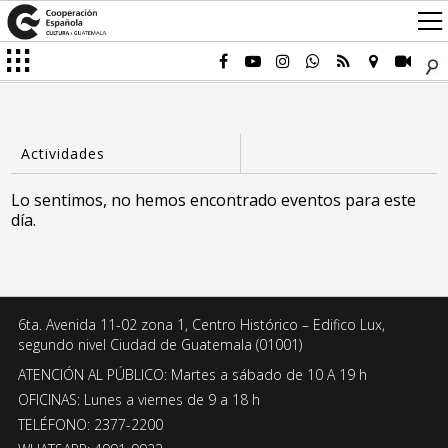
Lo sentimos, no hemos encontrado eventos para este
día.
6ta. Avenida 11-02 zona 1, Centro Histórico – Edifico Lux,
segundo nivel Ciudad de Guatemala (01001)
ATENCIÓN AL PÚBLICO: Martes a sábado de 10 A 19 h
OFICINAS: Lunes a viernes de 9 a 18 h
TELÉFONO: 2377-2200