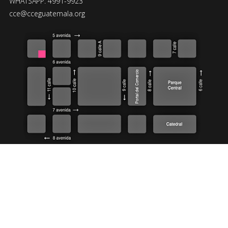
WHATSAPP: 4991-9923
cce@cceguatemala.org