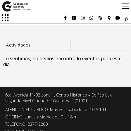
Lo sentimos, no hemos encontrado eventos para este
día.
6ta. Avenida 11-02 zona 1, Centro Histórico – Edifico Lux,
segundo nivel Ciudad de Guatemala (01001)
ATENCIÓN AL PÚBLICO: Martes a sábado de 10 A 19 h
OFICINAS: Lunes a viernes de 9 a 18 h
TELÉFONO: 2377-2200