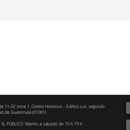
da 11-02 zona 1, Centro Histórico – Edifico Lux, segundo
dad de Guatemala (01001)
AL PÚBLICO: Martes a sábado de 10 A 19 h