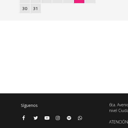
30
31
6ta. Aveni
Síguenos
nivel Ciu
ATENCIÓN 