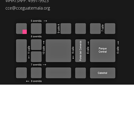
WHATSAPP: 4991-9923
cce@cceguatemala.org