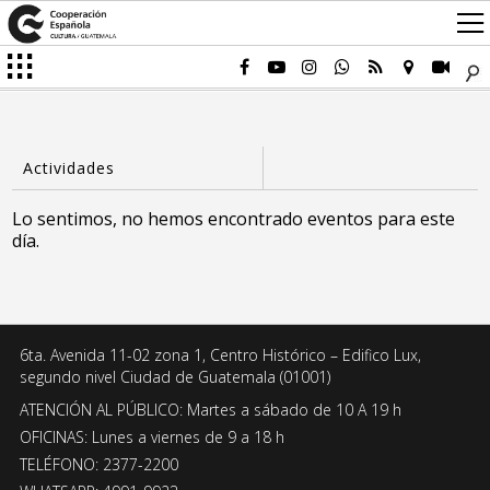
Lo sentimos, no hemos encontrado eventos para este
día.
6ta. Avenida 11-02 zona 1, Centro Histórico – Edifico Lux,
segundo nivel Ciudad de Guatemala (01001)
ATENCIÓN AL PÚBLICO: Martes a sábado de 10 A 19 h
OFICINAS: Lunes a viernes de 9 a 18 h
TELÉFONO: 2377-2200