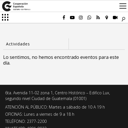
Lo sentimos, no hemos encontrado eventos para este
día.
6ta. Avenida 11-02 zona 1, Centro Histórico – Edifico Lux,
segundo nivel Ciudad de Guatemala (01001)
ATENCIÓN AL PÚBLICO: Martes a sábado de 10 A 19 h
OFICINAS: Lunes a viernes de 9 a 18 h
TELÉFONO: 2377-2200