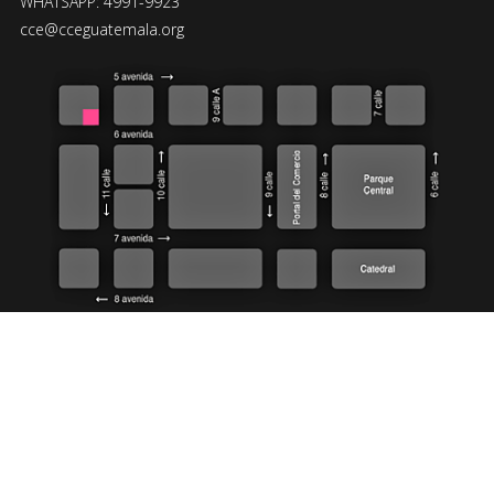
WHATSAPP: 4991-9923
cce@cceguatemala.org