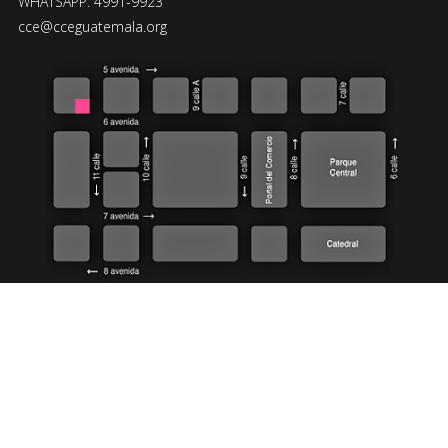
WHATSAPP: 4991-9923
cce@cceguatemala.org