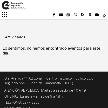
Lo sentimos, no hemos encontrado eventos para este
día.
6ta. Avenida 11-02 zona 1, Centro Histórico – Edifico Lux,
segundo nivel Ciudad de Guatemala (01001)
ATENCIÓN AL PÚBLICO: Martes a sábado de 10 A 19 h
OFICINAS: Lunes a viernes de 9 a 18 h
TELÉFONO: 2377-2200