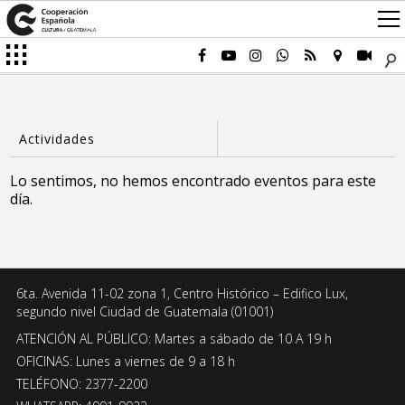
Lo sentimos, no hemos encontrado eventos para este
día.
6ta. Avenida 11-02 zona 1, Centro Histórico – Edifico Lux,
segundo nivel Ciudad de Guatemala (01001)
ATENCIÓN AL PÚBLICO: Martes a sábado de 10 A 19 h
OFICINAS: Lunes a viernes de 9 a 18 h
TELÉFONO: 2377-2200