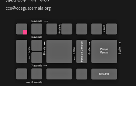
WHATSAPP: 4991-9923
cce@cceguatemala.org