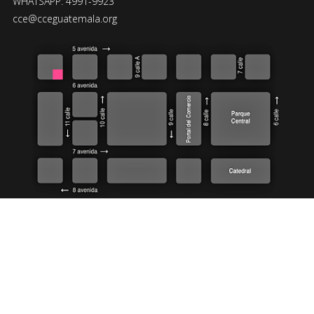
WHATSAPP: 4991-9923
cce@cceguatemala.org