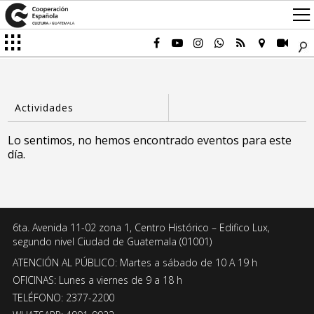
Lo sentimos, no hemos encontrado eventos para este
día.
6ta. Avenida 11-02 zona 1, Centro Histórico – Edifico Lux,
segundo nivel Ciudad de Guatemala (01001)
ATENCIÓN AL PÚBLICO: Martes a sábado de 10 A 19 h
OFICINAS: Lunes a viernes de 9 a 18 h
TELÉFONO: 2377-2200