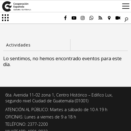
Lo sentimos, no hemos encontrado eventos para este
día.
6ta. Avenida 11-02 zona 1, Centro Histórico – Edifico Lux,
segundo nivel Ciudad de Guatemala (01001)
ATENCIÓN AL PÚBLICO: Martes a sábado de 10 A 19 h
OFICINAS: Lunes a viernes de 9 a 18 h
TELÉFONO: 2377-2200