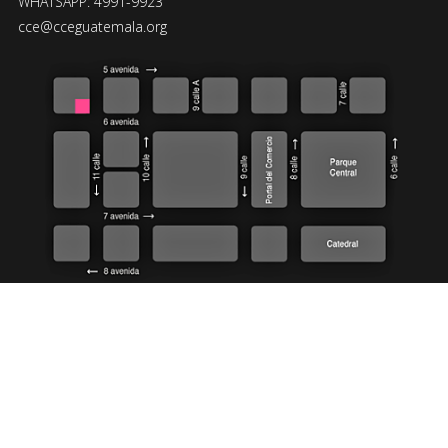
WHATSAPP: 4991-9923
cce@cceguatemala.org