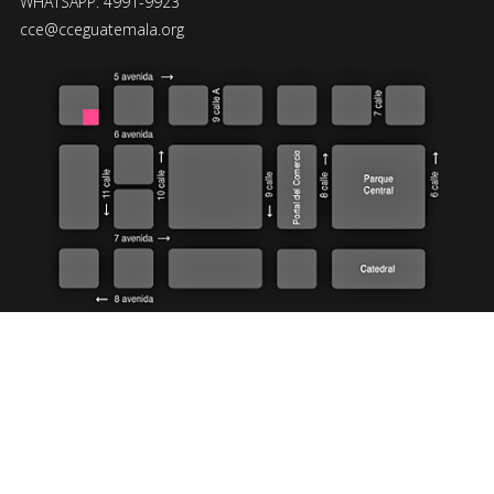
WHATSAPP: 4991-9923
cce@cceguatemala.org