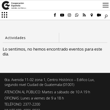
Lo sentimos, no hemos encontrado eventos para este
día.
6ta. Avenida 11-02 zona 1, Centro Histórico – Edifico Lux,
segundo nivel Ciudad de Guatemala (01001)
ATENCIÓN AL PÚBLICO: Martes a sábado de 10 A 19 h
OFICINAS: Lunes a viernes de 9 a 18 h
TELÉFONO: 2377-2200