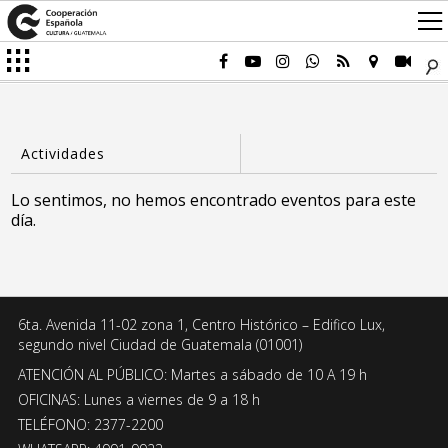
Lo sentimos, no hemos encontrado eventos para este
día.
6ta. Avenida 11-02 zona 1, Centro Histórico – Edifico Lux,
segundo nivel Ciudad de Guatemala (01001)
ATENCIÓN AL PÚBLICO: Martes a sábado de 10 A 19 h
OFICINAS: Lunes a viernes de 9 a 18 h
TELÉFONO: 2377-2200