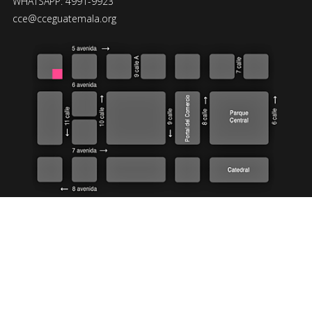
WHATSAPP: 4991-9923
cce@cceguatemala.org