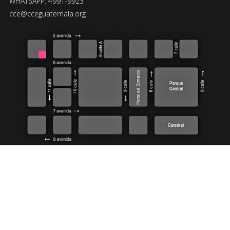
WHATSAPP: 4991-9923
cce@cceguatemala.org