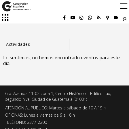
Lo sentimos, no hemos encontrado eventos para este
día.
6ta. Avenida 11-02 zona 1, Centro Histórico – Edifico Lux,
segundo nivel Ciudad de Guatemala (01001)
ATENCIÓN AL PÚBLICO: Martes a sábado de 10 A 19 h
OFICINAS: Lunes a viernes de 9 a 18 h
TELÉFONO: 2377-2200