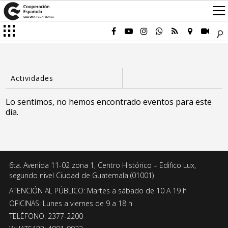
Lo sentimos, no hemos encontrado eventos para este
día.
6ta. Avenida 11-02 zona 1, Centro Histórico – Edifico Lux,
segundo nivel Ciudad de Guatemala (01001)
ATENCIÓN AL PÚBLICO: Martes a sábado de 10 A 19 h
OFICINAS: Lunes a viernes de 9 a 18 h
TELÉFONO: 2377-2200