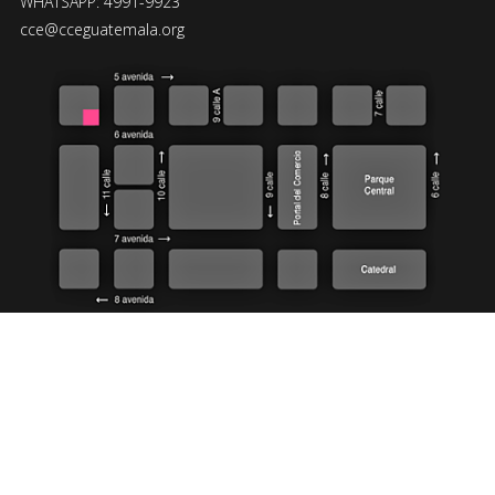
WHATSAPP: 4991-9923
cce@cceguatemala.org