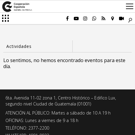
Lo sentimos, no hemos encontrado eventos para este
día.
6ta. Avenida 11-02 zona 1, Centro Histórico – Edifico Lux,
segundo nivel Ciudad de Guatemala (01001)
ATENCIÓN AL PÚBLICO: Martes a sábado de 10 A 19 h
OFICINAS: Lunes a viernes de 9 a 18 h
TELÉFONO: 2377-2200