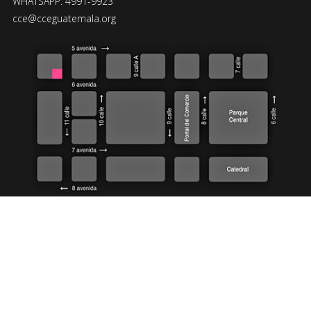
WHATSAPP: 4991-9923
cce@cceguatemala.org