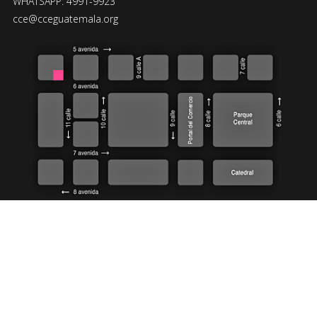
WHATSAPP: 4991-9923
cce@cceguatemala.org