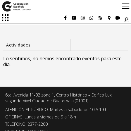
Lo sentimos, no hemos encontrado eventos para este
día.
6ta. Avenida 11-02 zona 1, Centro Histórico – Edifico Lux,
segundo nivel Ciudad de Guatemala (01001)
ATENCIÓN AL PÚBLICO: Martes a sábado de 10 A 19 h
OFICINAS: Lunes a viernes de 9 a 18 h
TELÉFONO: 2377-2200