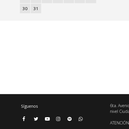
30
31
6ta. Aveni
Síguenos
nivel Ciu
ATENCIÓN 