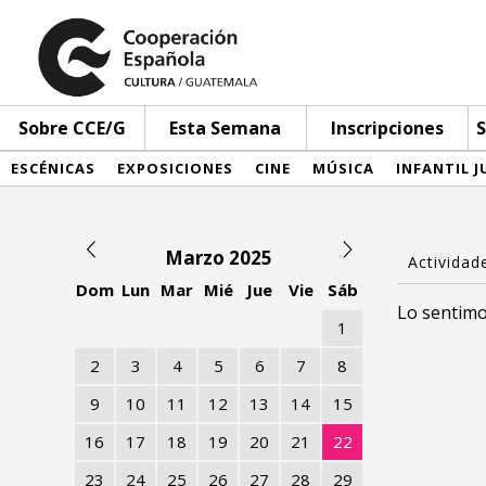
Sobre CCE/G
Esta Semana
Inscripciones
S
ESCÉNICAS
EXPOSICIONES
CINE
MÚSICA
INFANTIL J
Marzo 2025
Dom
Lun
Mar
Mié
Jue
Vie
Sáb
Lo sentimo
1
2
3
4
5
6
7
8
9
10
11
12
13
14
15
16
17
18
19
20
21
22
23
24
25
26
27
28
29