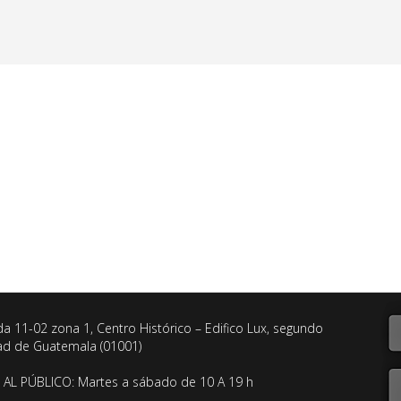
da 11-02 zona 1, Centro Histórico – Edifico Lux, segundo
dad de Guatemala (01001)
AL PÚBLICO: Martes a sábado de 10 A 19 h