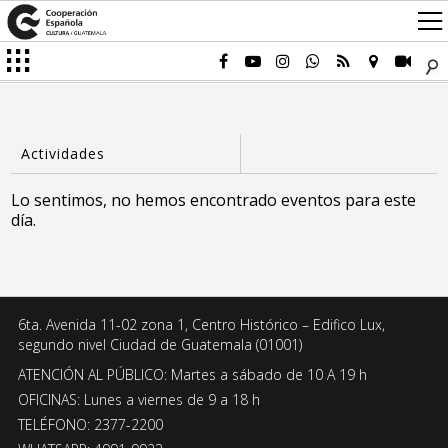
Lo sentimos, no hemos encontrado eventos para este
día.
6ta. Avenida 11-02 zona 1, Centro Histórico – Edifico Lux,
segundo nivel Ciudad de Guatemala (01001)
ATENCIÓN AL PÚBLICO: Martes a sábado de 10 A 19 h
OFICINAS: Lunes a viernes de 9 a 18 h
TELÉFONO: 2377-2200