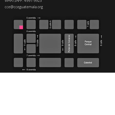
WHATSAPP: 4991-9923
cce@cceguatemala.org