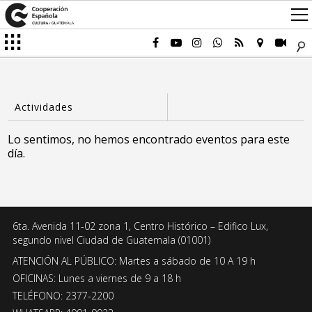
Lo sentimos, no hemos encontrado eventos para este
día.
6ta. Avenida 11-02 zona 1, Centro Histórico – Edifico Lux,
segundo nivel Ciudad de Guatemala (01001)
ATENCIÓN AL PÚBLICO: Martes a sábado de 10 A 19 h
OFICINAS: Lunes a viernes de 9 a 18 h
TELÉFONO: 2377-2200