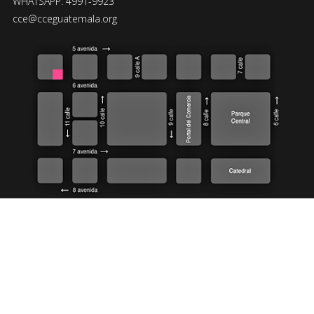
WHATSAPP: 4991-9923
cce@cceguatemala.org