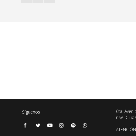
6ta. Aveni
Síguenos
nivel Ciu
ATENCIÓN 