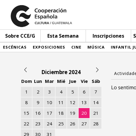
Sobre CCE/G
Esta Semana
Inscripciones
S
ESCÉNICAS
EXPOSICIONES
CINE
MÚSICA
INFANTIL J
Diciembre 2024
Dom
Lun
Mar
Mié
Jue
Vie
Sáb
Lo sentimo
1
2
3
4
5
6
7
8
9
10
11
12
13
14
15
16
17
18
19
20
21
22
23
24
25
26
27
28
29
30
31