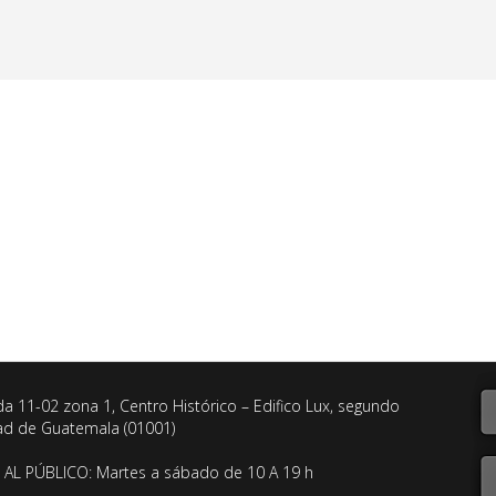
da 11-02 zona 1, Centro Histórico – Edifico Lux, segundo
dad de Guatemala (01001)
AL PÚBLICO: Martes a sábado de 10 A 19 h