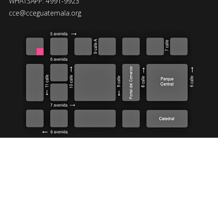
WHATSAPP: 4991-9923
cce@cceguatemala.org