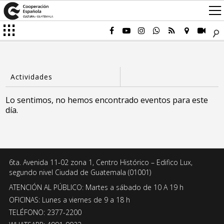
Lo sentimos, no hemos encontrado eventos para este
día.
6ta. Avenida 11-02 zona 1, Centro Histórico – Edifico Lux,
segundo nivel Ciudad de Guatemala (01001)
ATENCIÓN AL PÚBLICO: Martes a sábado de 10 A 19 h
OFICINAS: Lunes a viernes de 9 a 18 h
TELÉFONO: 2377-2200