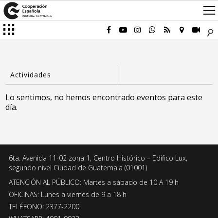
Lo sentimos, no hemos encontrado eventos para este
día.
6ta. Avenida 11-02 zona 1, Centro Histórico – Edifico Lux,
segundo nivel Ciudad de Guatemala (01001)
ATENCIÓN AL PÚBLICO: Martes a sábado de 10 A 19 h
OFICINAS: Lunes a viernes de 9 a 18 h
TELÉFONO: 2377-2200