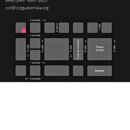
WHATSAPP: 4991-9923
cce@cceguatemala.org