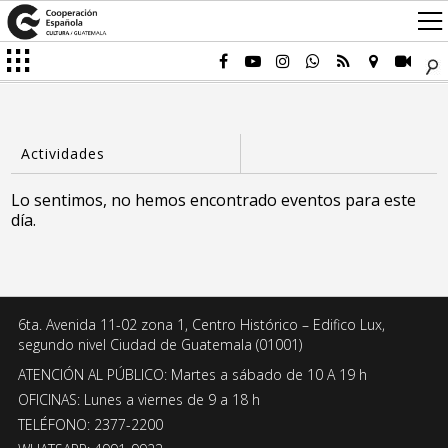
Lo sentimos, no hemos encontrado eventos para este
día.
6ta. Avenida 11-02 zona 1, Centro Histórico – Edifico Lux,
segundo nivel Ciudad de Guatemala (01001)
ATENCIÓN AL PÚBLICO: Martes a sábado de 10 A 19 h
OFICINAS: Lunes a viernes de 9 a 18 h
TELÉFONO: 2377-2200