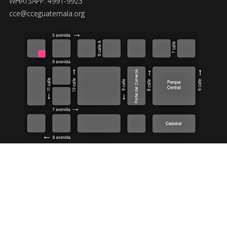
WHATSAPP: 4991-9923
cce@cceguatemala.org