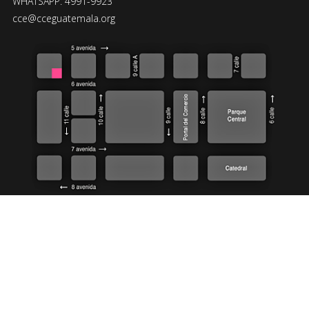
WHATSAPP: 4991-9923
cce@cceguatemala.org