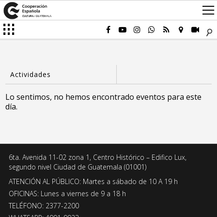
Lo sentimos, no hemos encontrado eventos para este
día.
6ta. Avenida 11-02 zona 1, Centro Histórico – Edifico Lux,
segundo nivel Ciudad de Guatemala (01001)
ATENCIÓN AL PÚBLICO: Martes a sábado de 10 A 19 h
OFICINAS: Lunes a viernes de 9 a 18 h
TELÉFONO: 2377-2200