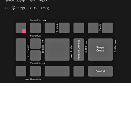
WHATSAPP: 4991-9923
cce@cceguatemala.org