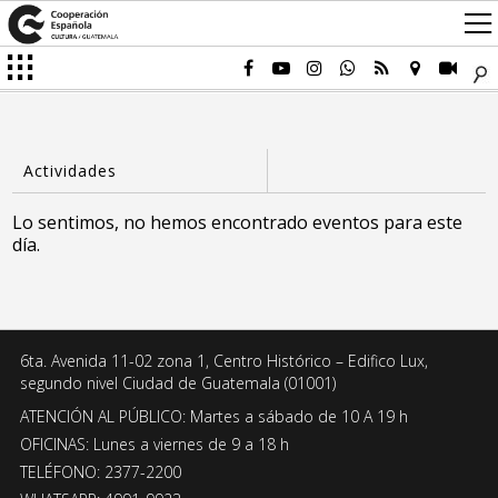
Lo sentimos, no hemos encontrado eventos para este
día.
6ta. Avenida 11-02 zona 1, Centro Histórico – Edifico Lux,
segundo nivel Ciudad de Guatemala (01001)
ATENCIÓN AL PÚBLICO: Martes a sábado de 10 A 19 h
OFICINAS: Lunes a viernes de 9 a 18 h
TELÉFONO: 2377-2200