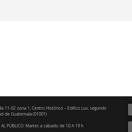
da 11-02 zona 1, Centro Histórico – Edifico Lux, segundo
dad de Guatemala (01001)
AL PÚBLICO: Martes a sábado de 10 A 19 h