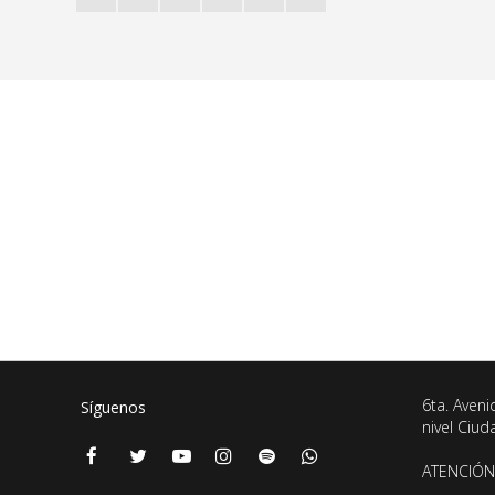
6ta. Aveni
Síguenos
nivel Ciu
ATENCIÓN 