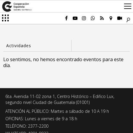
Lo sentimos, no hemos encontrado eventos para este
día.
6ta. Avenida 11-02 zona 1, Centro Histórico – Edifico Lux,
segundo nivel Ciudad de Guatemala (01001)
ATENCIÓN AL PÚBLICO: Martes a sábado de 10 A 19 h
OFICINAS: Lunes a viernes de 9 a 18 h
TELÉFONO: 2377-2200