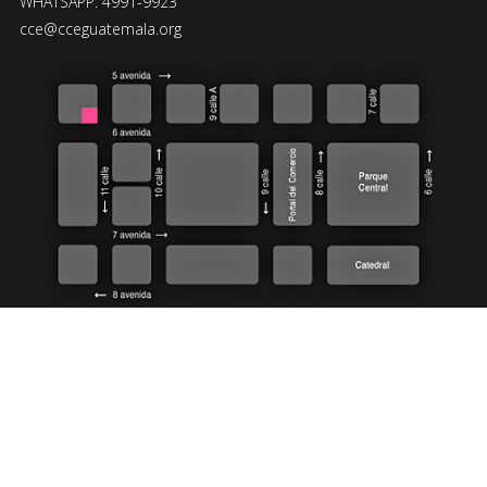
WHATSAPP: 4991-9923
cce@cceguatemala.org