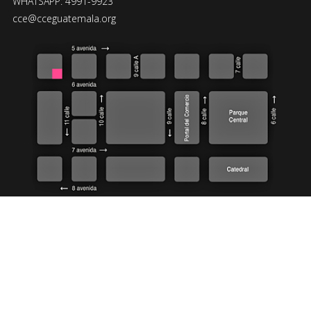
WHATSAPP: 4991-9923
cce@cceguatemala.org