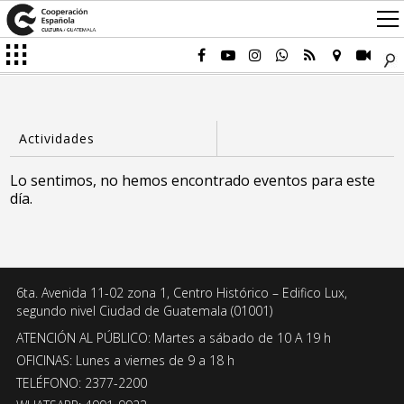
Lo sentimos, no hemos encontrado eventos para este
día.
6ta. Avenida 11-02 zona 1, Centro Histórico – Edifico Lux,
segundo nivel Ciudad de Guatemala (01001)
ATENCIÓN AL PÚBLICO: Martes a sábado de 10 A 19 h
OFICINAS: Lunes a viernes de 9 a 18 h
TELÉFONO: 2377-2200