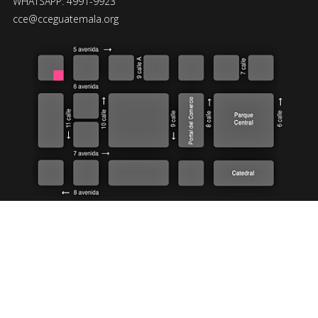
WHATSAPP: 4991-9923
cce@cceguatemala.org