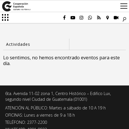
Lo sentimos, no hemos encontrado eventos para este
día.
6ta. Avenida 11-02 zona 1, Centro Histórico – Edifico Lux,
segundo nivel Ciudad de Guatemala (01001)
ATENCIÓN AL PÚBLICO: Martes a sábado de 10 A 19 h
OFICINAS: Lunes a viernes de 9 a 18 h
TELÉFONO: 2377-2200