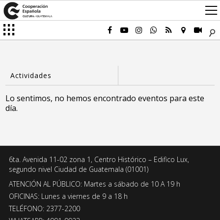
Lo sentimos, no hemos encontrado eventos para este
día.
6ta. Avenida 11-02 zona 1, Centro Histórico – Edifico Lux,
segundo nivel Ciudad de Guatemala (01001)
ATENCIÓN AL PÚBLICO: Martes a sábado de 10 A 19 h
OFICINAS: Lunes a viernes de 9 a 18 h
TELÉFONO: 2377-2200