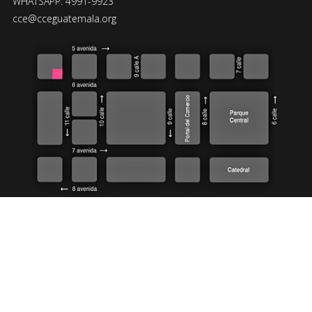
WHATSAPP: 4991-9923
cce@cceguatemala.org