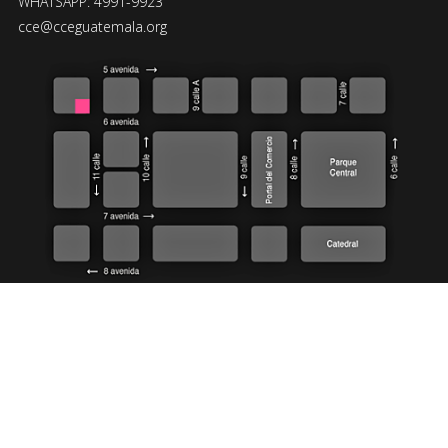
WHATSAPP: 4991-9923
cce@cceguatemala.org