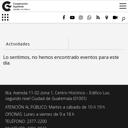
Lo sentimos, no hemos encontrado eventos para este
día.
6ta. Avenida 11-02 zona 1, Centro Histórico – Edifico Lux,
segundo nivel Ciudad de Guatemala (01001)
ATENCIÓN AL PÚBLICO: Martes a sábado de 10 A 19 h
OFICINAS: Lunes a viernes de 9 a 18 h
TELÉFONO: 2377-2200