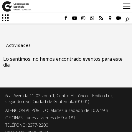
Lo sentimos, no hemos encontrado eventos para este
día.
6ta. Avenida 11-02 zona 1, Centro Histórico – Edifico Lux,
segundo nivel Ciudad de Guatemala (01001)
ATENCIÓN AL PÚBLICO: Martes a sábado de 10 A 19 h
OFICINAS: Lunes a viernes de 9 a 18 h
TELÉFONO: 2377-2200