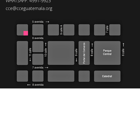
WHATSAPP: 4991-9923
cce@cceguatemala.org