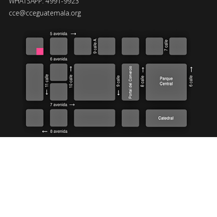
WHATSAPP: 4991-9923
cce@cceguatemala.org