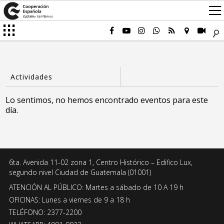
Lo sentimos, no hemos encontrado eventos para este
día.
6ta. Avenida 11-02 zona 1, Centro Histórico – Edifico Lux,
segundo nivel Ciudad de Guatemala (01001)
ATENCIÓN AL PÚBLICO: Martes a sábado de 10 A 19 h
OFICINAS: Lunes a viernes de 9 a 18 h
TELÉFONO: 2377-2200