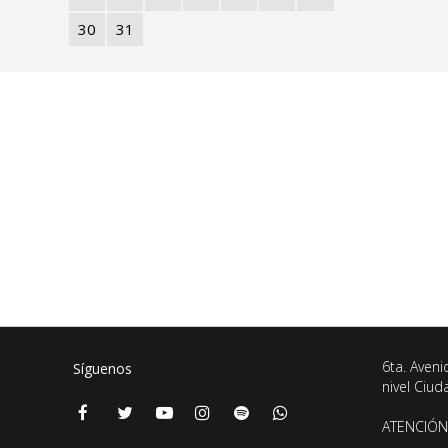
30
31
6ta. Aveni
Síguenos
nivel Ciu
ATENCIÓN 