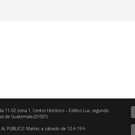
da 11-02 zona 1, Centro Histórico – Edifico Lux, segundo
dad de Guatemala (01001)
AL PÚBLICO: Martes a sábado de 10 A 19 h