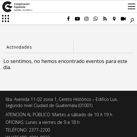
Lo sentimos, no hemos encontrado eventos para este
día.
6ta. Avenida 11-02 zona 1, Centro Histórico – Edifico Lux,
segundo nivel Ciudad de Guatemala (01001)
ATENCIÓN AL PÚBLICO: Martes a sábado de 10 A 19 h
OFICINAS: Lunes a viernes de 9 a 18 h
TELÉFONO: 2377-2200