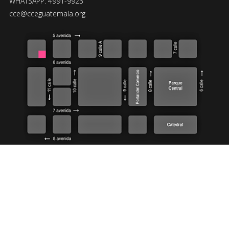
WHATSAPP: 4991-9923
cce@cceguatemala.org